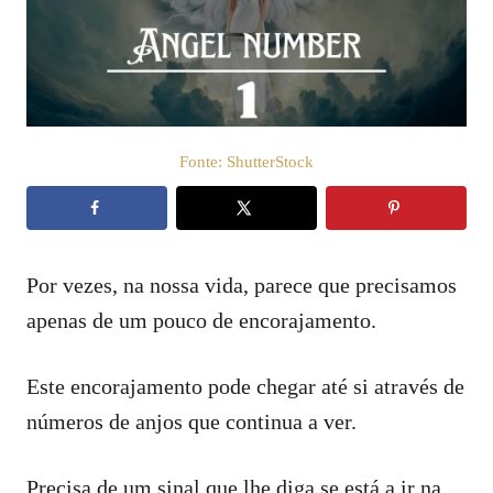
t
d
o
e
e
ú
m
d
o
Fonte: ShutterStock
Por vezes, na nossa vida, parece que precisamos
apenas de um pouco de encorajamento.
Este encorajamento pode chegar até si através de
números de anjos que continua a ver.
Precisa de um sinal que lhe diga se está a ir na