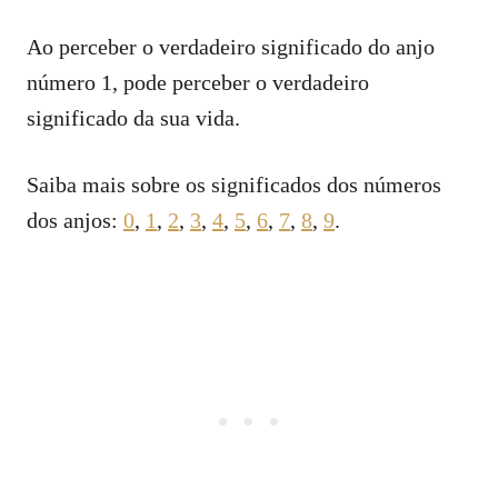
Ao perceber o verdadeiro significado do anjo
número 1, pode perceber o verdadeiro
significado da sua vida.
Saiba mais sobre os significados dos números
dos anjos:
0
,
1
,
2
,
3
,
4
,
5
,
6
,
7
,
8
,
9
.