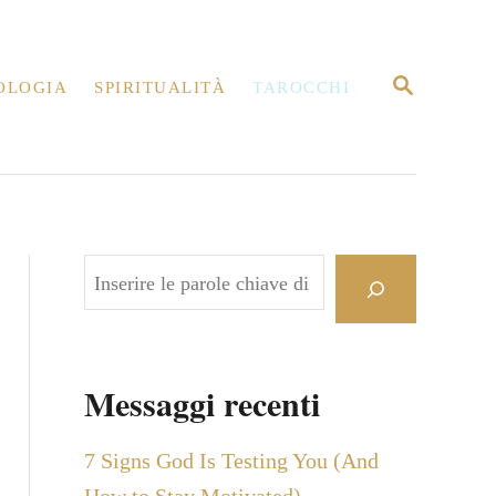
R
OLOGIA
SPIRITUALITÀ
TAROCCHI
I
C
E
R
C
A
C
e
r
c
Messaggi recenti
a
7 Signs God Is Testing You (And