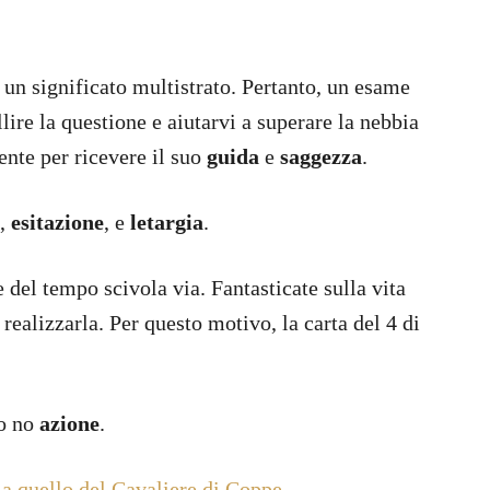
 un significato multistrato. Pertanto, un esame
ire la questione e aiutarvi a superare la nebbia
ente per ricevere il suo
guida
e
saggezza
.
,
esitazione
, e
letargia
.
 del tempo scivola via. Fantasticate sulla vita
realizzarla. Per questo motivo, la carta del 4 di
 o no
azione
.
 a quello del Cavaliere di Coppe.