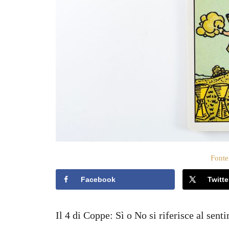
t
o
s
u
Fonte
Facebook
Twitte
Il 4 di Coppe: Sì o No si riferisce al sen