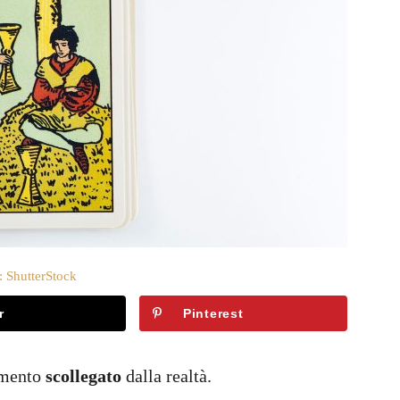
: ShutterStock
r
Pinterest
timento
scollegato
dalla realtà.