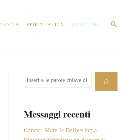
R
OLOGIA
SPIRITUALITÀ
TAROCCHI
I
C
E
R
C
A
C
e
r
c
Messaggi recenti
a
Cancer, Mars Is Delivering a