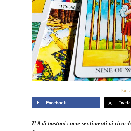
t
o
s
u
Fonte
Facebook
Twitte
Il 9 di bastoni come sentimenti vi ricord