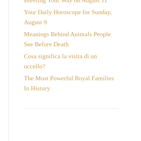
Blessing Your Way on August 11
Your Daily Horoscope for Sunday,
August 9
Meanings Behind Animals People
See Before Death
Cosa significa la visita di un
uccello?
The Most Powerful Royal Families
In History