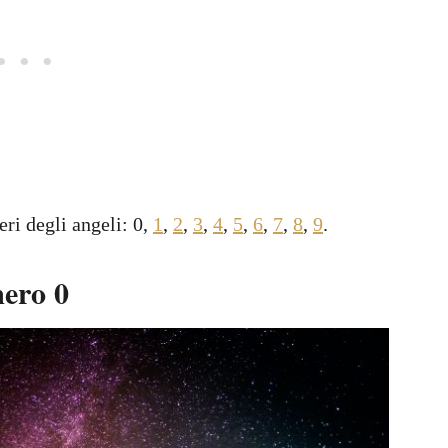
eri degli angeli: 0,
1
,
2
,
3
,
4
,
5
,
6
,
7
,
8
,
9
.
mero 0