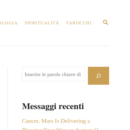
R
OLOGIA
SPIRITUALITÀ
TAROCCHI
I
C
E
R
C
A
C
e
r
c
Messaggi recenti
a
Cancer, Mars Is Delivering a