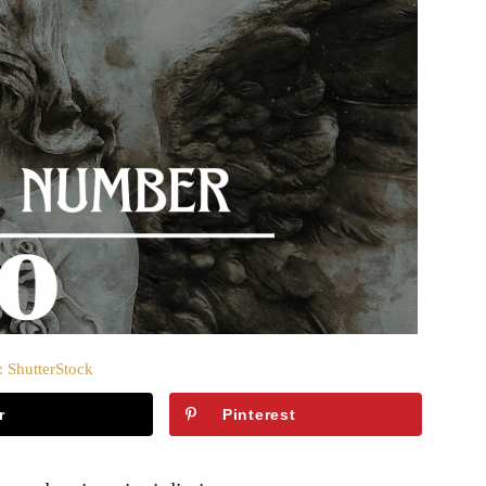
: ShutterStock
r
Pinterest