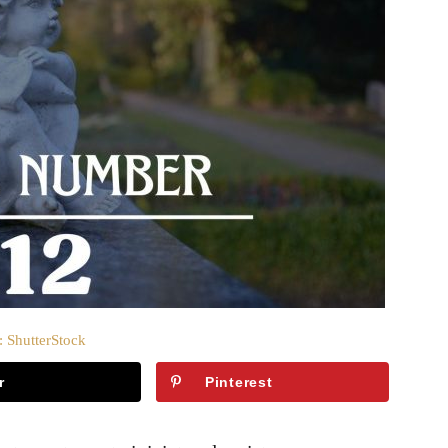
: ShutterStock
r
Pinterest