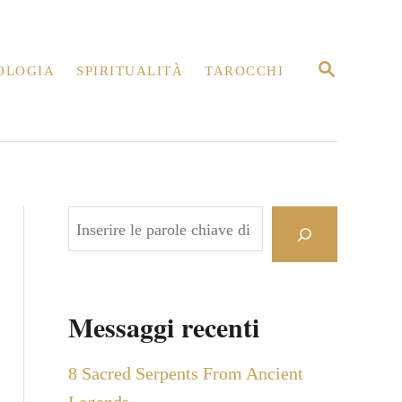
R
OLOGIA
SPIRITUALITÀ
TAROCCHI
I
C
E
R
C
A
C
e
r
c
Messaggi recenti
a
8 Sacred Serpents From Ancient