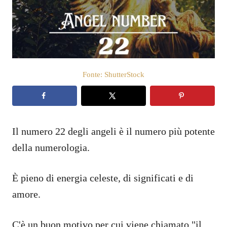
a
t
o
s
u
Fonte: ShutterStock
Il numero 22 degli angeli è il numero più potente
della numerologia.
È pieno di energia celeste, di significati e di
amore.
C'è un buon motivo per cui viene chiamato "il