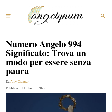
V
a
R
i
I
C
a
E
R
l
Numero Angelo 994
C
c
A
Significato: Trova un
o
modo per essere senza
n
paura
t
e
A
Da
Amy Granger
n
u
P
Pubblicato:
Ottobre 11, 2022
u
t
u
o
b
t
r
b
o
e
l