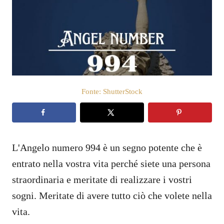
i
c
a
t
o
s
u
Fonte: ShutterStock
L'Angelo numero 994 è un segno potente che è
entrato nella vostra vita perché siete una persona
straordinaria e meritate di realizzare i vostri
sogni. Meritate di avere tutto ciò che volete nella
vita.