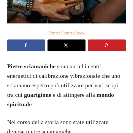
o
s
u
Fonte: ShutterStock
Pietre sciamaniche
sono antichi centri
energetici di calibrazione vibrazionale che uno
sciamano esperto può utilizzare per vari scopi,
tra cui
guarigione
e di attingere alla
mondo
spirituale
.
Nel corso della storia sono state utilizzate
diverse pietre sciamaniche.