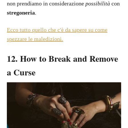
non prendiamo in considerazione
possibilità
con
stregoneria
.
Ecco tutto quello che c'è da sapere su come
spezzare le maledizioni.
12. How to Break and Remove
a Curse