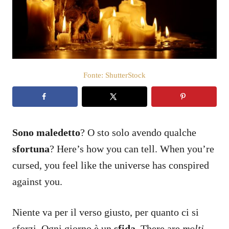
a
t
o
s
u
Fonte: ShutterStock
Sono maledetto
? O sto solo avendo qualche
sfortuna
? Here’s how you can tell. When you’re
cursed, you feel like the universe has conspired
against you.
Niente va per il verso giusto, per quanto ci si
sforzi. Ogni giorno è un
sfida
. There are
molti