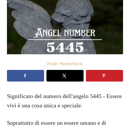
b
e
l
i
c
a
t
o
s
u
Fonte: ShutterStock
Significato del numero dell'angelo 5445 - Essere
vivi è una cosa unica e speciale.
Soprattutto di essere un essere umano e di