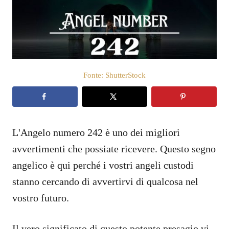
a
t
o
s
u
Fonte: ShutterStock
L'Angelo numero 242 è uno dei migliori
avvertimenti che possiate ricevere. Questo segno
angelico è qui perché i vostri angeli custodi
stanno cercando di avvertirvi di qualcosa nel
vostro futuro.
Il vero significato di questo potente presagio vi