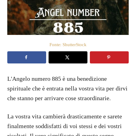
a
t
o
s
u
Fonte: ShutterStock
L'Angelo numero 885 è una benedizione
spirituale che è entrata nella vostra vita per dirvi
che stanno per arrivare cose straordinarie.
La vostra vita cambierà drasticamente e sarete
finalmente soddisfatti di voi stessi e dei vostri
risultati. Il vero significato di questo segno