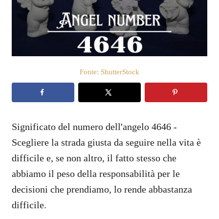
a
t
o
s
u
Fonte: ShutterStock
Significato del numero dell'angelo 4646 -
Scegliere la strada giusta da seguire nella vita è
difficile e, se non altro, il fatto stesso che
abbiamo il peso della responsabilità per le
decisioni che prendiamo, lo rende abbastanza
difficile.